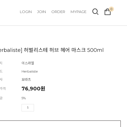
0
LOGIN
JOIN
ORDER
MYPAGE
erbaliste] 허벌리스테 허브 헤어 마스크 500ml
지
이스라엘
드
Herbaliste
사
모라츠
76,900
원
가격
금
5%