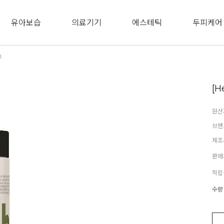
유아보습
의료기기
에스테틱
두피케어
l
[H
원산
브랜
제조
판매
적립
수량