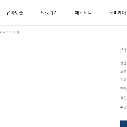
유아보습
의료기기
에스테틱
두피케어
 Ph.D 20g
[
원산
브랜
제조
판매
적립
수량