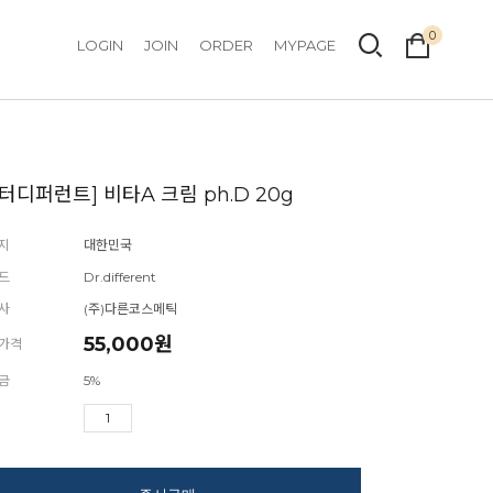
0
LOGIN
JOIN
ORDER
MYPAGE
닥터디퍼런트] 비타A 크림 ph.D 20g
지
대한민국
드
Dr.different
사
(주)다른코스메틱
55,000
원
가격
금
5%