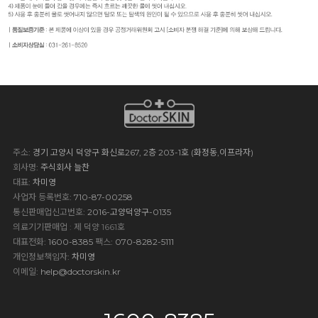
주소
: 경기 고양시 덕양구 화신로267, 2층 203-1호 (화정동,이프라자)
회사명
: 주식회사 늘찬
대표
: 차미영
사업자 등록번호
: 710-87-00258
통신판매업신고번호
: 2016-고양덕양구-0135
의료기기판매업 : 제 덕양 1661호
대표전화
: 1600-8385
팩스
: 070-8282-5111
개인정보책임자
: 차미영
이메일
:
help@doctorskin.kr