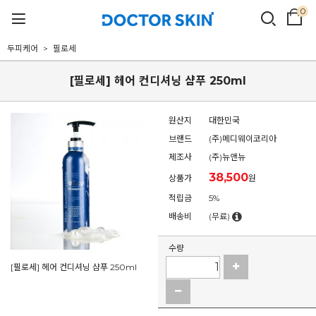
0
두피케어
필로세
[필로세] 헤어 컨디셔닝 샴푸 250ml
원산지
대한민국
브랜드
(주)메디웨이코리아
제조사
(주)뉴앤뉴
38,500
상품가
원
적립금
5%
배송비
(무료)
수량
[필로세] 헤어 컨디셔닝 샴푸 250ml