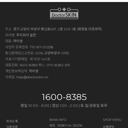
주소
: 경기 고양시 덕양구 화신로267, 2층 203-1호 (화정동,이프라자)
회사명
: 주식회사 늘찬
대표
: 차미영
사업자 등록번호
: 710-87-00258
통신판매업신고번호
: 2016-고양덕양구-0135
의료기기판매업 : 제 덕양 1661호
대표전화
: 1600-8385
팩스
: 070-8282-5111
개인정보책임자
: 차미영
이메일
:
help@doctorskin.kr
1600-8385
평일 10:00 - 6:00 | 점심 1:00 - 2:00 | 토·일/공휴일 휴무
BANK INFO
SHOP MENU
회사소개
국민 : 165801-04-326316
이용약관
상품문의