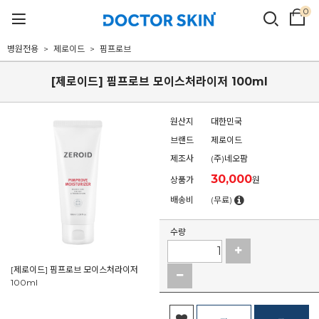
0
병원전용
제로이드
핌프로브
[제로이드] 핌프로브 모이스처라이저 100ml
원산지
대한민국
브랜드
제로이드
제조사
(주)네오팜
30,000
상품가
원
배송비
(무료)
수량
[제로이드] 핌프로브 모이스처라이저
100ml