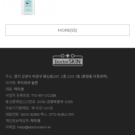
MORE(
1
/
2
)
주소
: 경기 고양시 덕양구 화신로267, 2층 203-1호 (화정동,이프라자)
회사명
: 주식회사 늘찬
대표
: 차미영
사업자 등록번호
: 710-87-00258
통신판매업신고번호
: 2016-고양덕양구-0135
의료기기판매업 : 제 덕양 1661호
대표전화
: 1600-8385
팩스
: 070-8282-5111
개인정보책임자
: 차미영
이메일
:
help@doctorskin.kr