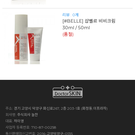
리뷰 : 0개
[#BELLE] 샵벨르 비비크림
30ml / 50ml
(품절)
주소
: 경기 고양시 덕양구 화신로267, 2층 203-1호 (화정동,이프라자)
회사명
: 주식회사 늘찬
대표
: 차미영
사업자 등록번호
: 710-87-00258
통신판매업신고번호
: 2016-고양덕양구-0135